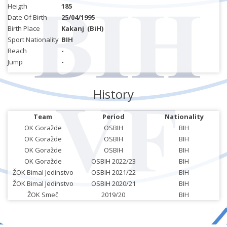
Heigth
185
Date Of Birth
25/04/1995
Birth Place
Kakanj
(BiH)
Sport Nationality
BIH
Reach
-
Jump
-
History
Team
Period
Nationality
OK Goražde
OSBIH
BIH
OK Goražde
OSBIH
BIH
OK Goražde
OSBIH
BIH
OK Goražde
OSBIH 2022/23
BIH
ŽOK Bimal Jedinstvo
OSBIH 2021/22
BIH
ŽOK Bimal Jedinstvo
OSBIH 2020/21
BIH
ŽOK Smeč
2019/20
BIH