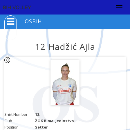
Togg
BIH VOLLEY
navig
OSBiH
12 Hadžić Ajla
Shirt Number
12
Club
ŽOK Bimal Jedinstvo
Position
Setter