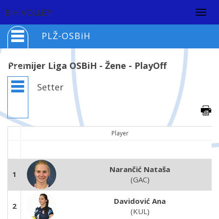
Togg
BIH VOLLEY
navig
PLŽ-OSBiH
Premijer Liga OSBiH - Žene - PlayOff
Setter
Player
Narančić Nataša
1
(GAC)
Davidović Ana
2
(KUL)