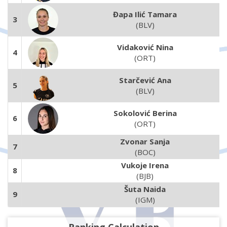
Đapa Ilić Tamara
3
(BLV)
Vidaković Nina
4
(ORT)
Starčević Ana
5
(BLV)
Sokolović Berina
6
(ORT)
Zvonar Sanja
7
(BOC)
Vukoje Irena
8
(BJB)
Šuta Naida
9
(IGM)