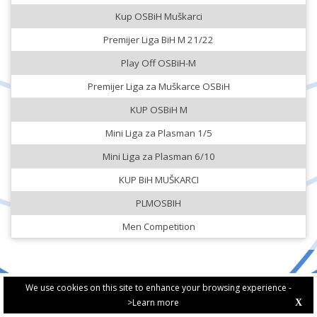
Kup OSBiH Muškarci
Premijer Liga BiH M 21/22
Play Off OSBiH-M
Premijer Liga za Muškarce OSBiH
KUP OSBiH M
Mini Liga za Plasman 1/5
Mini Liga za Plasman 6/10
KUP BiH MUŠKARCI
PLMOSBIH
Men Competition
We use cookies on this site to enhance your browsing experience -
>Learn more
X
PRIVACY POLICY