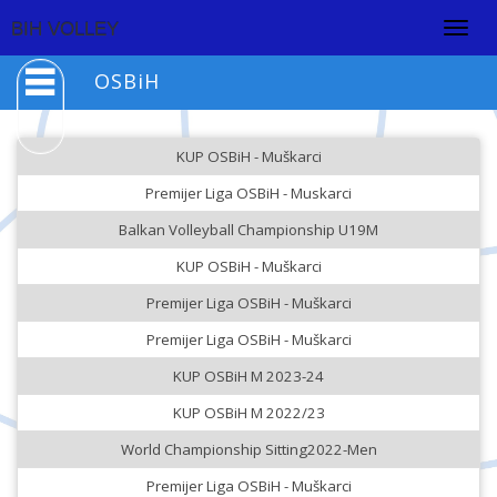
Togg
BIH VOLLEY
navig
OSBiH
KUP OSBiH - Muškarci
Premijer Liga OSBiH - Muskarci
Balkan Volleyball Championship U19M
KUP OSBiH - Muškarci
Premijer Liga OSBiH - Muškarci
Premijer Liga OSBiH - Muškarci
KUP OSBiH M 2023-24
KUP OSBiH M 2022/23
World Championship Sitting2022-Men
Premijer Liga OSBiH - Muškarci